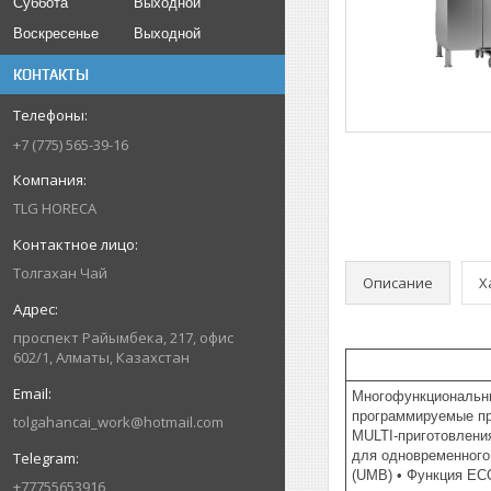
Суббота
Выходной
Воскресенье
Выходной
КОНТАКТЫ
+7 (775) 565-39-16
TLG HORECA
Толгахан Чай
Описание
Х
проспект Райымбека, 217, офис
602/1, Алматы, Казахстан
Многофункциональны
программируемые пр
tolgahancai_work@hotmail.com
MULTI-приготовлени
для одновременного
(UMB) • Функция EC
+77755653916