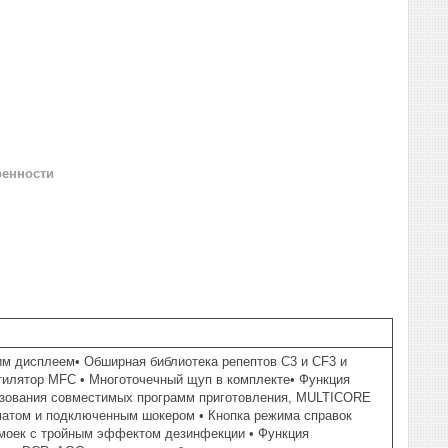
ренности
м дисплеем• Обширная библиотека репептов C3 и CF3 и
тилятор MFC • Многоточечный щуп в комплекте• Функция
ьзования совместимых программ приготовления, MULTICORE
матом и подключенным шокером • Кнопка режима справок
 моек с тройным эффектом дезинфекции • Функция