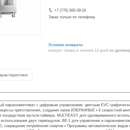
+7 (775) 565-39-16
Заказ только по телефону
возврат товара в течение 14 дней
по догово
арактеристики
й пароконвектомат с цифровым управлением, цветным EVC графически
оцессы приготовления, создание папки ИЗБРАННЫЕ • 6 скоростной вен
я посредством мульти-таймера, MULTIEASY для одновременного испол
 использования двух термощупов, BE-1 для управления и пароконвекто
O, сокращение потребления энергии • Программы автоматических видов