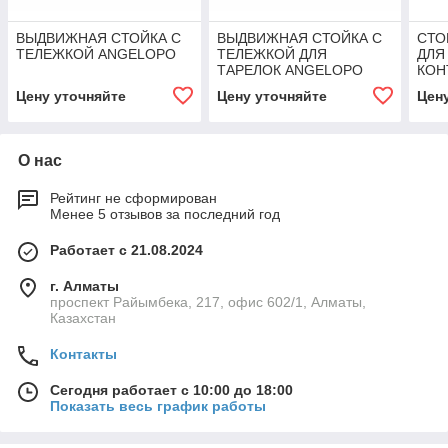
ВЫДВИЖНАЯ СТОЙКА С
ВЫДВИЖНАЯ СТОЙКА С
СТО
ТЕЛЕЖКОЙ ANGELOPO
ТЕЛЕЖКОЙ ДЛЯ
ДЛЯ
ТАРЕЛОК ANGELOPO
КОН
ANG
Цену уточняйте
Цену уточняйте
Цен
О нас
Рейтинг не сформирован
Менее 5 отзывов за последний год
Работает с 21.08.2024
г. Алматы
проспект Райымбека, 217, офис 602/1, Алматы,
Казахстан
Контакты
Сегодня работает с 10:00 до 18:00
Показать весь график работы