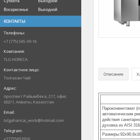
Суббота
Выходной
Воскресенье
Выходной
КОНТАКТЫ
+7 (775) 565-39-16
TLG HORECA
Описание
Х
Толгахан Чай
проспект Райымбека, 217, офис
602/1, Алматы, Казахстан
Пароконвектомат (п
автоматическим ре
действия санитарно
tolgahancai_work@hotmail.com
духовка из AISI 316
Размеры:92x90,6x1
+77755653916