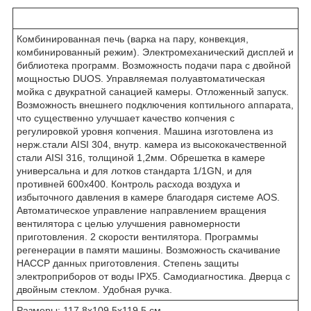
Комбинированная печь (варка на пару, конвекция,
комбинированный режим). Электромеханический дисплей и
библиотека программ. Возможность подачи пара с двойной
мощностью DUOS. Управляемая полуавтоматическая
мойка с двукратной санацией камеры. Отложенный запуск.
Возможность внешнего подключения коптильного аппарата,
что существенно улучшает качество копчения c
регулировкой уровня копчения. Машина изготовлена из
нерж.стали AISI 304, внутр. камера из высококачественной
стали AISI 316, толщиной 1,2мм. Обрешетка в камере
универсальна и для лотков стандарта 1/1GN, и для
противней 600х400. Контроль расхода воздуха и
избыточного давления в камере благодаря системе AOS.
Автоматическое управление направлением вращения
вентилятора с целью улучшения равномерности
приготовления. 2 скорости вентилятора. Программы
регенерации в памяти машины. Возможность скачивание
HACCP данных приготовления. Степень защиты
электроприборов от воды IPX5. Самодиагностика. Дверца с
двойным стеклом. Удобная ручка.
Размеры: 117,8x109,5x119,5 см