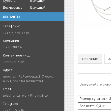
Суббота
Выходной
Воскресенье
Выходной
КОНТАКТЫ
+7 (775) 565-39-16
TLG HORECA
Описание
Х
Толгахан Чай
проспект Райымбека, 217, офис
602/1, Алматы, Казахстан
Вакуумный /теплово
tolgahancai_work@hotmail.com
Размеры упаковки: 
Вес нетто: 0,3 кг
+77755653916