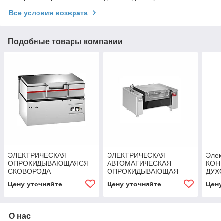
Все условия возврата
Подобные товары компании
ЭЛЕКТРИЧЕСКАЯ
ЭЛЕКТРИЧЕСКАЯ
Элек
ОПРОКИДЫВАЮЩАЯСЯ
АВТОМАТИЧЕСКАЯ
КОН
СКОВОРОДА
ОПРОКИДЫВАЮЩАЯ
ДУХ
(АВТОМАТИЧЕСКОЕ
СКОВОРОДА 2Х1/1 GN
Ange
Цену уточняйте
Цену уточняйте
Цен
ОПРОКИДЫВАНИЕ) 132
ANGELOPO
Л ANGELOPO
О нас