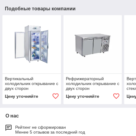
Подобные товары компании
Вертикальный
Рефрижераторный
Вер
холодильник открывание с
холодильник открывание с
холо
двух сторон
двух сторон
сте
СТЕКЛЯННЫЕ ДВЕРИ
СТЕКЛЯННЫЕ ДВЕРИ
FRE
Цену уточняйте
Цену уточняйте
Цен
FRENOX
FRENOX
О нас
Рейтинг не сформирован
Менее 5 отзывов за последний год