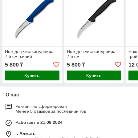
Нож для чистки/турнира
Нож для чистки/турнира
Нож 
7,5 см, синий
7,5 см
гре
5 800
5 800
12 
₸
₸
Купить
Купить
О нас
Рейтинг не сформирован
Менее 5 отзывов за последний год
Работает с 21.08.2024
г. Алматы