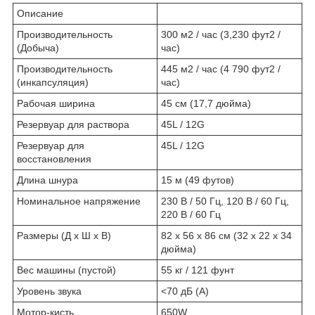
Описание
Производительность
300 м2 / час (3,230 фут2 /
(Добыча)
час)
Производительность
445 м2 / час (4 790 фут2 /
(инкапсуляция)
час)
Рабочая ширина
45 см (17,7 дюйма)
Резервуар для раствора
45L / 12G
Резервуар для
45L / 12G
восстановления
Длина шнура
15 м (49 футов)
Номинальное напряжение
230 В / 50 Гц, 120 В / 60 Гц,
220 В / 60 Гц
Размеры (Д х Ш х В)
82 x 56 x 86 см (32 x 22 x 34
дюйма)
Вес машины (пустой)
55 кг / 121 фунт
Уровень звука
<70 дБ (А)
Мотор-кисть
650W