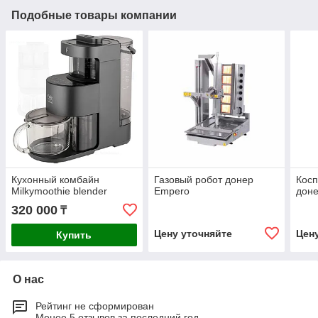
Подобные товары компании
Кухонный комбайн
Газовый робот донер
Косп
Milkymoothie blender
Empero
дон
320 000
₸
Цену уточняйте
Цен
Купить
О нас
Рейтинг не сформирован
Менее 5 отзывов за последний год