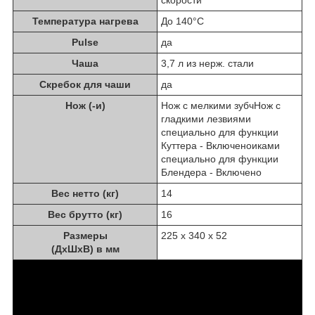
скорости
Температура нагрева
До 140°C
Pulse
да
Чаша
3,7 л из нерж. стали
Скребок для чаши
да
Нож (-и)
Нож с мелкими зубчНож с
гладкими лезвиями
специально для функции
Куттера - Включеноиками
специально для функции
Блендера - Включено
Вес нетто (кг)
14
Вес брутто (кг)
16
Размеры
225 x 340 x 52
(ДxШxВ) в мм