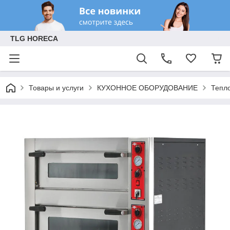
TLG HORECA
Товары и услуги
КУХОННОЕ ОБОРУДОВАНИЕ
Тепл