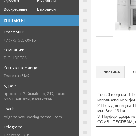
Суббота
Выходной
Воскресенье
Выходной
КОНТАКТЫ
+7 (775) 565-39-16
TLG HORECA
Описание
Х
Толгахан Чай
проспект Райымбека, 217, офис
Печь 3 в одном: 1.П
602/1, Алматы, Казахстан
изпользованием функ
2.Печь для пиццы. П
мм. Вес: 131 кг.
tolgahancai_work@hotmail.com
3. Пруфер. Дверь из
COMBI, TEOREMA, C
+77755653916