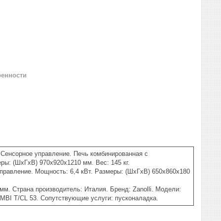
ренности
. Сенсорное управление. Печь комбинированная с
ы: (ШхГхВ) 970x920x1210 мм. Вес: 145 кг.
управление. Мощность: 6,4 кВт. Размеры: (ШхГхВ) 650x860x180
мм. Страна производитель: Италия. Бренд: Zanolli. Модели:
I T/CL 53. Сопутствующие услуги: пусконаладка.