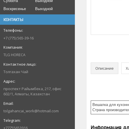
Суббота
Выходной
Воскресенье
Выходной
КОНТАКТЫ
+7 (775) 565-39-16
TLG HORECA
Описание
Х
Толгахан Чай
проспект Райымбека, 217, офис
602/1, Алматы, Казахстан
Вешалка для кухонно
Страна производите
tolgahancai_work@hotmail.com
Информация дл
+77755653916