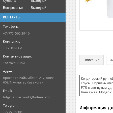
Суббота
Выходной
Воскресенье
Выходной
КОНТАКТЫ
+7 (775) 565-39-16
TLG HORECA
Описание
Х
Толгахан Чай
проспект Райымбека, 217, офис
Кондитерский ручно
602/1, Алматы, Казахстан
соусы. Поршень изг
F7S с изогнутым удл
Krea swiss. Модель: 
tolgahancai_work@hotmail.com
Информация дл
+77755653916