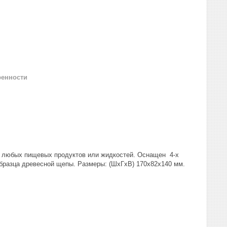
ренности
я любых пищевых продуктов или жидкостей. Оснащен 4-х
образца древесной щепы. Размеры: (ШхГхВ) 170x82x140 мм.