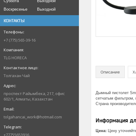
Суббота
Выходной
Воскресенье
Выходной
КОНТАКТЫ
+7 (775) 565-39-16
TLG HORECA
Описание
Х
Толгахан Чай
Дымный пистолет Smo
проспект Райымбека, 217, офис
сетчатым фильтром, 
602/1, Алматы, Казахстан
Страна производител
tolgahancai_work@hotmail.com
Информация дл
Цена:
Цену уточняйт
+77755653916