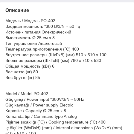
Описание
Модель / Модель PO-402
Входная мощность *380 В/3/N ~ 50 Гц
Источник питания Электрический
Вместимость Ø 25 см x 8
Тип управления Аналоговый
Температура приготовления (˚C) 400
Внутренние размеры (ШxГxВ) (мм) 510 x 510 x 100
Внешние размеры (ШxГxВ) (мм) 780 x 710 x 530
Общая мощность (кВт) 6
Вес нетто (кг) 80
Вес брутто (кг) 85
Model / Model PO-402
Güç girişi / Power input *380V/3/N ~ 50Hz
Güç kaynağı / Power supply Electric
Kapasite / Capacity Ø 25 cm x 8
Kumanda tipi / Command type Analog
Pişirme sıcaklığı (˚C) / Cooking temperature (˚C) 400
İç ölçüler (WxDxH) (mm) / Internal dimensions (WxDxH) (mm)
510 x 510 x 100