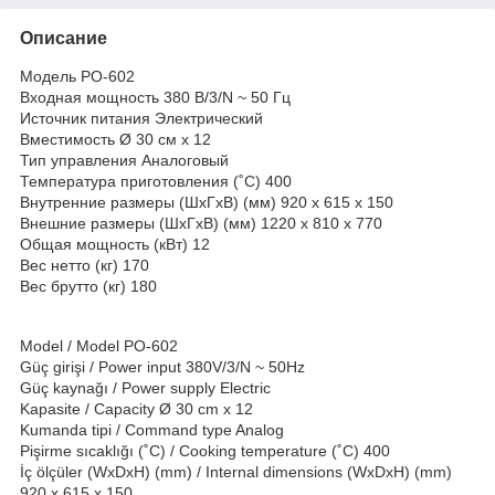
Описание
Модель PO-602
Входная мощность 380 В/3/N ~ 50 Гц
Источник питания Электрический
Вместимость Ø 30 см x 12
Тип управления Аналоговый
Температура приготовления (˚C) 400
Внутренние размеры (ШxГxВ) (мм) 920 x 615 x 150
Внешние размеры (ШxГxВ) (мм) 1220 x 810 x 770
Общая мощность (кВт) 12
Вес нетто (кг) 170
Вес брутто (кг) 180
Model / Model PO-602
Güç girişi / Power input 380V/3/N ~ 50Hz
Güç kaynağı / Power supply Electric
Kapasite / Capacity Ø 30 cm x 12
Kumanda tipi / Command type Analog
Pişirme sıcaklığı (˚C) / Cooking temperature (˚C) 400
İç ölçüler (WxDxH) (mm) / Internal dimensions (WxDxH) (mm)
920 x 615 x 150