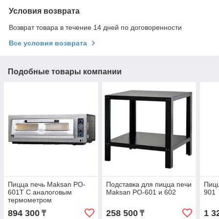
Условия возврата
Возврат товара в течение 14 дней по договоренности
Все условия возврата
Подобные товары компании
Пицца печь Maksan PO-
Подставка для пицца печи
Пицц
601T С аналоговым
Maksan PO-601 и 602
901
термометром
894 300
258 500
1 3
₸
₸