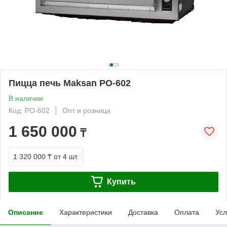
Пицца печь Maksan PO-602
В наличии
Код: PO-602
Опт и розница
1 650 000
₸
1 320 000 ₸
от 4 шт.
Купить
Описание
Характеристики
Доставка
Оплата
Усл