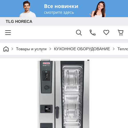
TLG HORECA
Товары и услуги
КУХОННОЕ ОБОРУДОВАНИЕ
Тепл