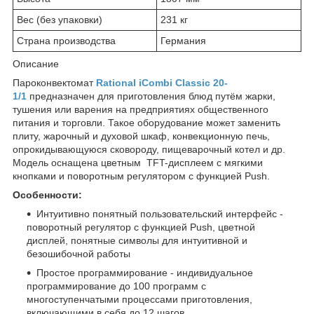
Вес (без упаковки)
231 кг
Страна производства
Германия
Описание
Пароконвектомат
Rational iCombi Classic 20-
1/1
предназначен для приготовления блюд путём жарки,
тушения или варения на предприятиях общественного
питания и торговли. Такое оборудование может заменить
плиту, жарочный и духовой шкаф, конвекционную печь,
опрокидывающуюся сковороду, пищеварочный котел и др.
Модель оснащена цветным TFT-дисплеем с мягкими
кнопками и поворотным регулятором с функцией Push.
Особенности:
Интуитивно понятный пользовательский интерфейс -
поворотный регулятор с функцией Push, цветной
дисплей, понятные символы для интуитивной и
безошибочной работы
Простое программирование - индивидуальное
программирование до 100 программ с
многоступенчатыми процессами приготовления,
включающими в себя до 12 шагов