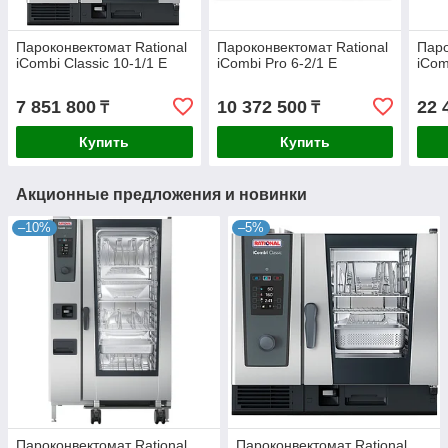
Пароконвектомат Rational
Пароконвектомат Rational
Паро
iCombi Classic 10-1/1 E
iCombi Pro 6-2/1 E
iCom
7 851 800
10 372 500
22 
₸
₸
Купить
Купить
Акционные предложения и новинки
–10%
–5%
Пароконвектомат Rational
Пароконвектомат Rational