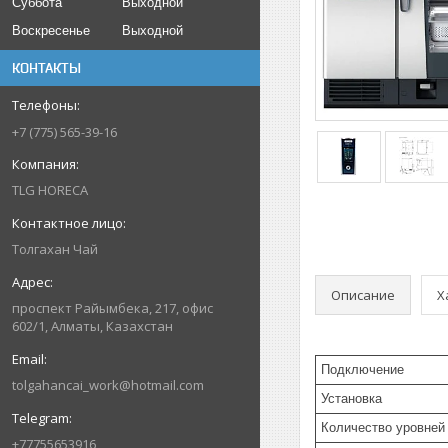
Суббота
Выходной
Воскресенье
Выходной
КОНТАКТЫ
+7 (775) 565-39-16
TLG HORECA
Толгахан Чай
Описание
Х
проспект Райымбека, 217, офис
602/1, Алматы, Казахстан
Подключение
tolgahancai_work@hotmail.com
Установка
Количество уровней
+77755653916