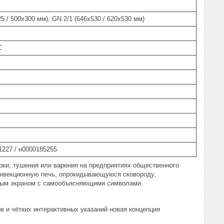
5 / 500x300 мм), GN 2/1 (646x530 / 620x530 мм)
С
227 / н0000185255
ки, тушения или варения на предприятиях общественного
конвекционную печь, опрокидывающуюся сковороду,
ным экраном с самообъясняющими символами.
в и чётких интерактивных указаний новая концепция