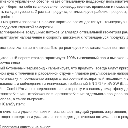
итивного управления обеспечивает оптимальную поддержку пользовател
ger - берет на себя планирование производственных процессов и показыв
ть на один уровень 2 разных продукта, оптимизирует рабочие процессы,
 работы
ы мощности позволяют в самое короткое время достигнуть температуры 
продуктов глубокой заморозки
аспределение воздушных потоков благодаря оптимальной геометрии раб
адаптирует направление и скорость движения к готовящемуся продукту 
моз крыльчатки вентилятора быстро реагирует и останавливает вентиля
ительный парогенератор гарантирует 100% гигиеничный пар и высокое 
чества блюд
й 6-точечный термозонд - гарантирует, что продукты всегда будут приг
ной душ с точечной и рассеянной струей - плавное регулирование напор
ую очистку и промывание аппарата, встроенный возвратный механизм и 
пасность и соблюдение гигиенических требований EN 1717 и SVGW (Швей
i - iCombi Pro легко подключается к интернету и к вашему смартфону д
гопотребления - отображение энергопотребление отдельного процесса пр
сплее, а также выгрузить
и iCareSystem:
 очистка и удаление накипи - распознает текущий уровень загрязнения, 
стящего средства и удалителя накипи для достижения оптимального рез
9 программ очистки на выбор: