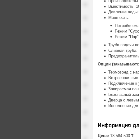
Производительно
Вместимость: 1
Давление воды: 
Мощность:
Потребляема
Режим "Сухо
Режим "Пар"
Труба подачи во
Сливная труба:
Предохранитель
Опции (заказываютс
Термозонд с н
Встроенная сис
Подключение к 
Запираемая пан
Безопасный зам
Дверца с левым
Исполнение дл
Информация дл
Цена:
13 584 500 ₸