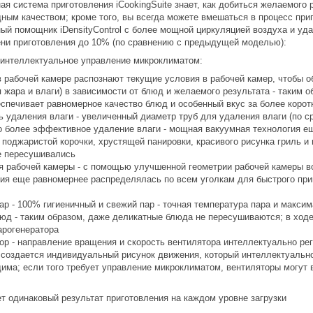
я система приготовления iCookingSuite знает, как добиться желаемого р
дным качеством; кроме того, вы всегда можете вмешаться в процесс пр
ый помощник iDensityControl с более мощной циркуляцией воздуха и уд
ни приготовления до 10% (по сравнению с предыдущей моделью):
 интеллектуальное управление микроклиматом:
в рабочей камере распознают текущие условия в рабочей камер, чтобы 
 жара и влаги) в зависимости от блюд и желаемого результата - таким
еспечивает равномерное качество блюд и особенный вкус за более корот
 удаления влаги - увеличенный диаметр труб для удаления влаги (по 
о более эффективное удаление влаги - мощная вакуумная технология е
поджаристой корочки, хрустящей панировки, красивого рисунка гриль и 
е пересушивались
я рабочей камеры - с помощью улучшенной геометрии рабочей камеры в
гия еще равномернее распределялась по всем уголкам для быстрого при
ар - 100% гигиеничный и свежий пар - точная температура пара и макс
люд - таким образом, даже деликатные блюда не пересушиваются; в ход
арогенератора
ор - направление вращения и скорость вентилятора интеллектуально рег
- создается индивидуальный рисунок движения, который интеллектуально
дима; если того требует управление микроклиматом, вентиляторы могут 
т одинаковый результат приготовления на каждом уровне загрузки