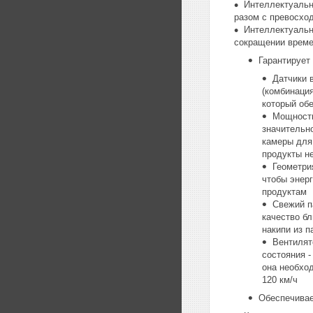
Интеллектуальна
разом с превосхо
Интеллектуальн
сокращении време
Гарантирует
Датчики 
(комбинация
который об
Мощность
значительн
камеры для 
продукты н
Геометри
чтобы энер
продуктам
Свежий п
качество б
накипи из п
Вентилят
состояния 
она необхо
120 км/ч
Обеспечивае