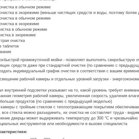
очистка в обычном режиме
очистка в экорежиме (меньше чистящих средств и воды, поэтому более 
очистка в обычном режиме
очистка в экорежиме
чистка в обычном режиме
чистка в экорежиме
трая очистка
з таблеток
вание
рхбыстрой промежуточной мойки - позволяет выполнять сверхбыструю о
тящих средств даже при стандартной очистке (по сравнению с предыду
оздать индивидуальный график очистки в соответствии с вашим временем
свещение рабочей камеры и отдельных уровней загрузки - энергоэкономи
л внутренней подсветки указывает на то, какой уровень требует вниман
анная геометрия рабочей камеры, увеличенная скорость удаления влаги
 больше продуктов (по сравнению с предыдущей моделью)
 камеры с тройным стеклом с теплоотражающим покрытием обеспечивае
; все стекла можно разъединить, их очистка не составляет труда - вид
нение дверцы может выдерживать температуру до 300 °C и чрезвычайно
ециальных инструментов или необходимости в вызове специалиста
актеристики: