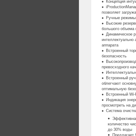
Концепция инту
iProductionMana
позволяет загружа
Ручные режимы
Высокие резерв
большого объема 
Динамическое р
интеллектуально 
аппарата
Встроенный тор
безопасность
Высокопроизвод
превосходного ка
Интеллектуальны
Встроенный руч
облегчают основн
оптимальную безо
Встроенный Wi-F
Индикация энер
просмотреть на ди
Система очистк
Эффективная
количество чи
до 30% воды
Предлагает 