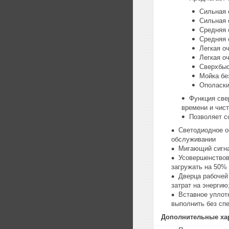
Сильная 
Сильная 
Средняя 
Средняя 
Легкая о
Легкая о
Сверхбыс
Мойка бе
Ополаски
Функция све
времени и чис
Позволяет с
Светодиодное о
обслуживании
Мигающий сигна
Усовершенствов
загружать на 50%
Дверца рабочей
затрат на энергию
Вставное уплот
выполнить без сп
Дополнительные хар