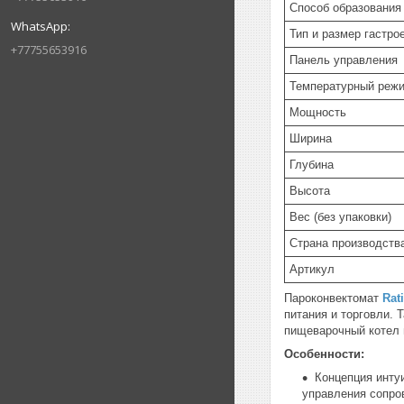
Способ образования
Тип и размер гастро
+77755653916
Панель управления
Температурный реж
Мощность
Ширина
Глубина
Высота
Вес (без упаковки)
Страна производств
Артикул
Пароконвектомат
Rat
питания и торговли.
пищеварочный котел 
Особенности:
Концепция инту
управления сопро