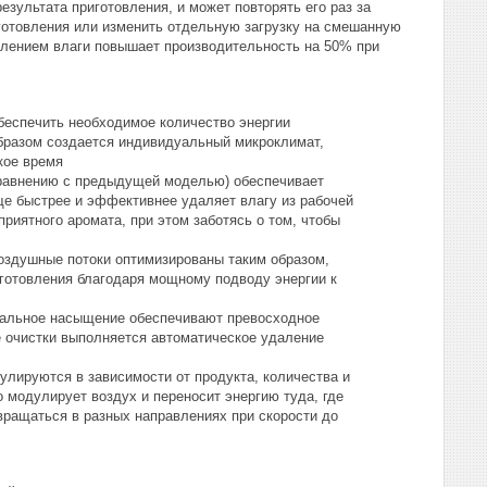
езультата приготовления, и может повторять его раз за
иготовления или изменить отдельную загрузку на смешанную
алением влаги повышает производительность на 50% при
обеспечить необходимое количество энергии
 образом создается индивидуальный микроклимат,
кое время
сравнению с предыдущей моделью) обеспечивает
ще быстрее и эффективнее удаляет влагу из рабочей
приятного аромата, при этом заботясь о том, чтобы
оздушные потоки оптимизированы таким образом,
готовления благодаря мощному подводу энергии к
имальное насыщение обеспечивают превосходное
е очистки выполняется автоматическое удаление
улируются в зависимости от продукта, количества и
 модулирует воздух и переносит энергию туда, где
вращаться в разных направлениях при скорости до