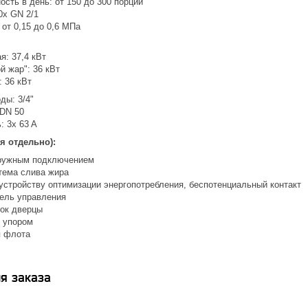
сть в день: от 150 до 300 порций
0х GN 2/1
от 0,15 до 0,6 МПа
я: 37,4 кВт
й жар": 36 кВт
: 36 кВт
ды: 3/4"
 DN 50
: 3x 63 A
я отдельно):
аружным подключением
тема слива жира
устройству оптимизации энергопотребления, беспотенциальный контакт
ель управления
ок дверцы
 упором
я флота
я заказа