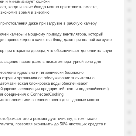
ей и минимизирует ошибки
ает, когда и какие блюда можно приготовить вместе,
 экономит время и энергию
приготовления даже при загрузке в рабочую камеру
очей камеры и мощному приводу вентилятора, который
для превосходного качества блюд даже при полной загрузке
тор при открытии дверцы, что обеспечивает дополнительную
насыщение паром даже в низкотемпературной зоне для
отовлены идеально и гигиенически безопасно
а струи и эргономичное обслуживание значительно
автоматическая блокировка воды обеспечивают
царская ассоциация предприятий газо- и водоснабжения)
ля соединения с ConnectedCooking
иготовления или в течение всего дня - данные можно
отображает его и рекомендует очистку, в том числе
ультата, позволяя экономить до 50% чистящих средств и