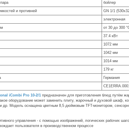
 пара
бойлер
емкостей и противней
GN 1/1 (530x32
электронная
им
от 30 до 300 °
37.4 кВт
1072 мм
1042 мм
1014 мм
179 кг
а
Германия
CE1ERRA.0001
ional iCombi Pro 10-2/1
предназначен для приготовления блюд путём жар
 Такое оборудование может заменить плиту, жарочный и духовой шкаф, 
и др. Модель оснащена цветным 8,5 дюймовым TFT-монитором, сенсор
итивного управления - с помощью изображений, логических рабочих шаго
вождает пользователя в производственном процессе