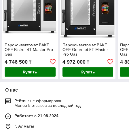
Пароконвектомат BAKE
Пароконвектомат BAKE
Пар
OFF Bistrot 4T Master Pro
OFF Gourmet 5T Master
OFF 
Gas
Pro Gas
Gas
4 746 500
4 972 000
4 8
₸
₸
Купить
Купить
О нас
Рейтинг не сформирован
Менее 5 отзывов за последний год
Работает с 21.08.2024
г. Алматы