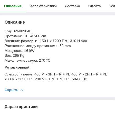
Описание
Характеристики
Доставка
Оплата
Усл
Описание
Код: 926009040
Противни: 10T 40x60 cm
Внешние размеры: 1150 L x 1200 P x 1310 H mm
Расстояние между противнями: 82 mm
Мощность: 16 kW
Вес: 265 Kg
Макс. температура: 270 °C
Ротационный
Электропитание: 400 V ~ 3PH + N + PE 400 V ~ 2PH + N + PE
230 V ~ 3PH + PE 230 V ~ 1PH + N + PE 50-60 Hz
Скрыть
Характеристики