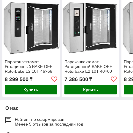
Пароконвектомат
Пароконвектомат
Паро
Ротационный BAKE OFF
Ротационный BAKE OFF
Рот
Rotorbake E2 10T 46×66
Rotorbake E2 10T 40×60
Roto
Master Pro
Manual
Mast
8 299 500
7 386 500
8 2
₸
₸
Купить
Купить
О нас
Рейтинг не сформирован
Менее 5 отзывов за последний год