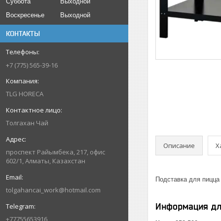
Суббота
Выходной
Воскресенье
Выходной
КОНТАКТЫ
+7 (775) 565-39-16
TLG HORECA
Толгахан Чай
Описание
Х
проспект Райымбека, 217, офис
602/1, Алматы, Казахстан
Подставка для пицца
tolgahancai_work@hotmail.com
Информация дл
+77755653916