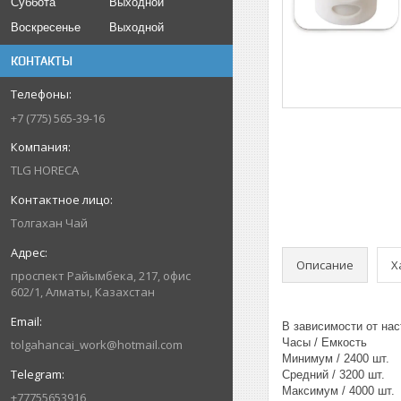
Суббота
Выходной
Воскресенье
Выходной
КОНТАКТЫ
+7 (775) 565-39-16
TLG HORECA
Толгахан Чай
Описание
Х
проспект Райымбека, 217, офис
602/1, Алматы, Казахстан
В зависимости от нас
Часы / Емкость
tolgahancai_work@hotmail.com
Минимум / 2400 шт.
Средний / 3200 шт.
Максимум / 4000 шт.
+77755653916