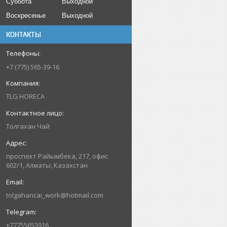
Суббота
Выходной
Воскресенье
Выходной
КОНТАКТЫ
+7 (775) 565-39-16
TLG HORECA
Толгахан Чай
проспект Райымбека, 217, офис
602/1, Алматы, Казахстан
tolgahancai_work@hotmail.com
+77755653916