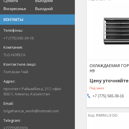
Суббота
Выходной
Воскресенье
Выходной
КОНТАКТЫ
+7 (775) 565-39-16
TLG HORECA
ОХЛАЖДАЕМАЯ ГОР
H9
Толгахан Чай
Цену уточняйте
проспект Райымбека, 217, офис
Под заказ
602/1, Алматы, Казахстан
+7 (775) 565-39-16
tolgahancai_work@hotmail.com
RIMINI L9 DG
+77755653916